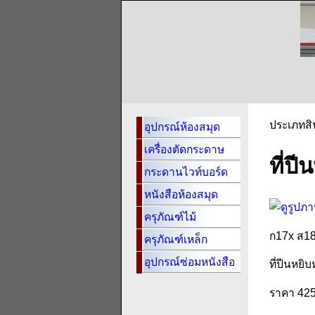
ประเภทสิ
อุปกรณ์ห้องสมุด
เครื่องตัดกระดาษ
ที่ปี
กระดานไวท์บอร์ด
หนังสือห้องสมุด
ครุภัณฑ์ไม้
ก17x ส18
ครุภัณฑ์เหล็ก
อุปกรณ์ซ่อมหนังสือ
ที่ปีนหยิบ
ราคา 425